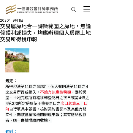
2020年9月1日
交易屬房地合一課徵範圍之房地，無論
係獲利或損失，均應辦理個人房屋土地
交易所得稅申報
規定：
所得稅法第14條之5規定，個人有同法第14條之4
之交易所得或損失，
不論有無應納稅額
，應於房
屋、土地完成所有權移轉登記日之次日或第4條之
4第2項所定房屋使用權交易日之
次日起算三十日
內
自行填具申報書，檢附契約書影本及其他有關
文件，向該管稽徵機關辦理申報；其有應納稅額
者，應一併檢附繳納收據。
罰則：