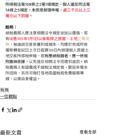
所得稅法第108條之2第1項規定，個人違反同法第
14條之5規定，未依限辦理申報，
處三千元以上三
萬元以下罰鍰
。
說明：
納稅義務人應注意相關法令規定並加以遵循，若
有
出售105年1月1日以後取得之房屋、土地
之情況
時
，無論該交易係獲利或損失，均應於完成所有
權移轉登記日之次日起算30日內辦理個人房屋土
地交易所得稅申報，若
有應納稅額者，應一併檢
附繳納收據，
以免違反相關法令而遭到處罰
。
納
稅義務人有疑義或不諳稅法規定者，歡迎
來電本
所諮詢
，另亦可撥打各地區國稅局免費服務專
線，以維自身權益。
稅務
一信觀點
查看全部
最新文章