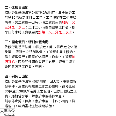
二、休息日出勤
依照勞動基準法第24條第2項規定，雇主使勞工
於第36條所定休息日工作，工作時間在二小時以
內者，其工資按平日每小時工資額另再
加給一又
三分之一以上
；工作二小時後再繼續工作者，按
平日每小時工資額另再
加給一又三分之二以上
。
三、國定假日、特別休假出勤
依照勞動基準法第39條規定，第37條所定之休假
及第38條所定之特別休假，工資應由雇主照給。
雇主經徵得勞工同意於休假日工作者，工資應
加
倍發給
。因季節性關係有趕工必要，經勞工或工
會同意照常工作者，亦同。
四、例假日出勤
依照勞動基準法第40條規定，因天災、事變或突
發事件，雇主認有繼續工作之必要時，得停止第
36條至第38條所定勞工之假期。但停止假期之工
資，應加倍發給，並應於事後補假休息。
前項停止勞工假期，應於事後二十四小時內，詳
述理由，報請當地主管機關核備。
人事法令