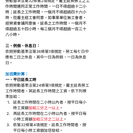
勞動基準法第32條第2項規定，
雇主延長勞工之工
作時間連同正常工作時間，一日不得超過十二小
時；延長之工作時間，一個月不得超過四十六小
時，但雇主經工會同意，如事業單位無工會者，
經勞資會議同意後，延長之工作時間，一個月不
得超過五十四小時，每三個月不得超過一百三十
八小時。
三、例假、休息日：
依照勞動基準法第36條第1項規定，勞工每七日中
應有二日之休息，其中一日為例假，一日為休息
日。
加班費計算：
一、平日延長工時
依照勞動基準法第24條第1項規定，雇主延長勞工
工作時間者，其延長工作時間之工資，依下列標
準加給：
延長工作時間在二小時以內者，按平日每小
時工資額
加給三分之一以上
。
再延長工作時間在二小時以內者，按平日每
小時工資額
加給三分之二以上
。
依第32條第4項規定，延長工作時間者，按
平日每小時工資額加倍發給。