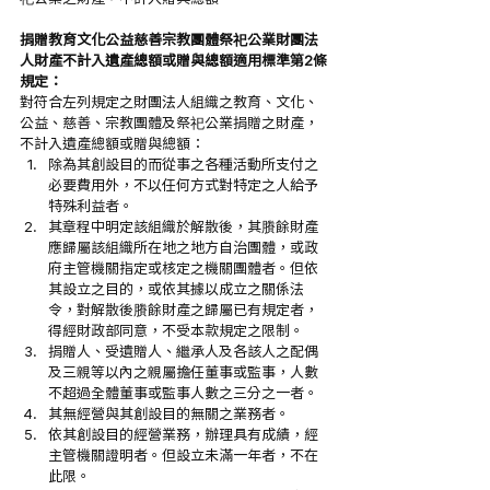
捐贈教育文化公益慈善宗教團體祭祀公業財團法
人財產不計入遺產總額或贈與總額適用標準第2條
規定：
對符合左列規定之財團法人組織之教育、文化、
公益、慈善、宗教團體及祭祀公業捐贈之財產，
不計入遺產總額或贈與總額：
除為其創設目的而從事之各種活動所支付之
必要費用外，不以任何方式對特定之人給予
特殊利益者。
其章程中明定該組織於解散後，其賸餘財產
應歸屬該組織所在地之地方自治團體，或政
府主管機關指定或核定之機關團體者。但依
其設立之目的，或依其據以成立之關係法
令，對解散後賸餘財產之歸屬已有規定者，
得經財政部同意，不受本款規定之限制。
捐贈人、受遺贈人、繼承人及各該人之配偶
及三親等以內之親屬擔任董事或監事，人數
不超過全體董事或監事人數之三分之一者。
其無經營與其創設目的無關之業務者。
依其創設目的經營業務，辦理具有成績，經
主管機關證明者。但設立未滿一年者，不在
此限。