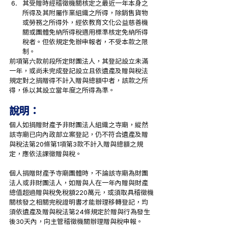
其受贈時經稽徵機關核定之最近一年本身之
所得及其附屬作業組織之所得，除銷售貨物
或勞務之所得外，經依教育文化公益慈善機
關或團體免納所得稅適用標準核定免納所得
稅者。但依規定免辦申報者，不受本款之限
制。
前項第六款前段所定財團法人，其登記設立未滿
一年，或尚未完成登記設立且依遺產及贈與稅法
規定對之捐贈得不計入贈與總額中者，該款之所
得，係以其設立當年度之所得為準。
說明：
個人如捐贈財產予非財團法人組織之寺廟，縱然
該寺廟已向內政部立案登記，仍不符合遺產及贈
與稅法第20條第1項第3款不計入贈與總額之規
定，應依法課徵贈與稅。
個人捐贈財產予寺廟團體時，不論該寺廟為財團
法人或非財團法人，如贈與人在一年內贈與財產
總值超過贈與稅免稅額220萬元，或須取具稽徵機
關核發之相關完稅證明書才能辦理移轉登記，均
須依遺產及贈與稅法第24條規定於贈與行為發生
後30天內，向主管稽徵機關辦理贈與稅申報。