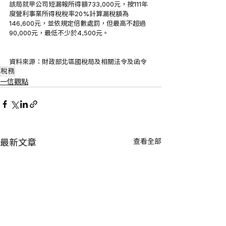
該局就甲公司短漏報所得額733,000元，按111年
度營利事業所得稅稅率20%計算漏稅額為
146,600元，並依規定倍數處罰，但最高不超過
90,000元，最低不少於4,500元。
資料來源：財政部北區國稅局及相關法令及函令
稅務
一信觀點
查看全部
最新文章