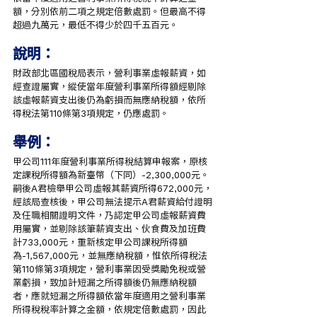
額，分別依前二項之規定倍數處罰。但最高不得
超過九萬元，最低不得少於四千五百元。
說明：
財政部北區國稅局表示，營利事業虛報薪資，如
經查證屬實，縱使當年度營利事業所得額經剔除
該虛報薪資支出後仍為虧損而無應納稅額，依所
得稅法第110條第3項規定，仍應處罰。
舉例：
甲公司111年度營利事業所得稅結算申報案，原核
定課稅所得額為新臺幣（下同）-2,300,000元。
嗣後A君檢舉甲公司虛報其薪資所得672,000元，
經該局查核後，甲公司無法提示A君薪資給付證明
及任職相關證明文件，乃認定甲公司虛報薪資費
用屬實，並剔除該筆薪資支出、伙食費及加班費
計733,000元，重新核定甲公司課稅所得額
為-1,567,000元，並無應納稅額，惟依所得稅法
第110條第3項規定，營利事業因受獎勵免稅或營
業虧損，致加計短漏之所得額後仍無應納稅額
者，應就短漏之所得額依當年度適用之營利事業
所得稅稅率計算之金額，依規定倍數處罰，因此