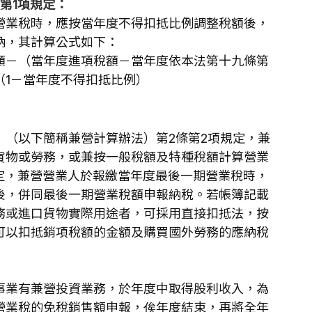
第1項規定：
營業稅時，應按當年度不得扣抵比例調整稅額後，
納，其計算公式如下：
額－（當年度進項稅額－當年度依本法第十九條第
（1－當年度不得扣抵比例）
」（以下簡稱兼營計算辦法）第2條第2項規定，兼
貨物或勞務，或兼按一般稅額及特種稅額計算營業
定，兼營營業人於報繳當年度最後一期營業稅時，
後，併同最後一期營業稅額申報納稅。若帳簿記載
務或進口貨物實際用途者，可採用直接扣抵法，按
可以扣抵銷項稅額的金額及購買國外勞務的應納稅
事業有兼營投資業務，於年度中取得股利收入，為
營業稅的免稅銷售額申報，俟年度結束，再將全年