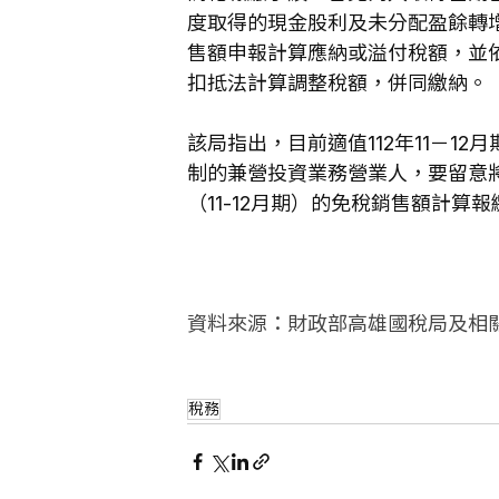
度取得的現金股利及未分配盈餘轉
售額申報計算應納或溢付稅額，並
扣抵法計算調整稅額，併同繳納。
該局指出，目前適值112年11－12
制的兼營投資業務營業人，要留意
（11-12月期）的免稅銷售額計
資料來源：財政部高雄國稅局及相
稅務