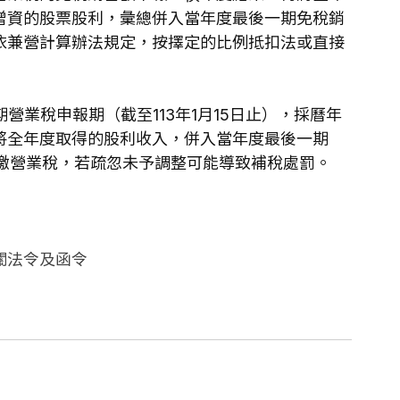
增資的股票股利，彙總併入當年度最後一期免稅銷
依兼營計算辦法規定，按擇定的比例抵扣法或直接
月期營業稅申報期（截至113年1月15日止），採曆年
將全年度取得的股利收入，併入當年度最後一期
算報繳營業稅，若疏忽未予調整可能導致補稅處罰。
關法令及函令