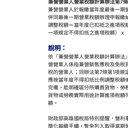
兼營營業人營業稅額計算辦法第7條
兼營營業人於報繳當年度最後一期
併同最後一期營業稅額辦理申報繳
調整稅額＝當年度已扣抵之進項稅
一項規定不得扣抵之進項稅額）ｘ
說明：
依「兼營營業人營業稅額計算辦法
營營業人係指兼營銷售應稅及免稅
稅的營業人；同辦法第7條第1項規
應按當年度不得扣抵比例調整稅額
完備，能明確區分所購買貨物、勞
貨物或勞務實際用途計算進項稅額
額。
財政部高雄國稅局特別提醒，營利
簡化報繳手續，暫免列入取得當期