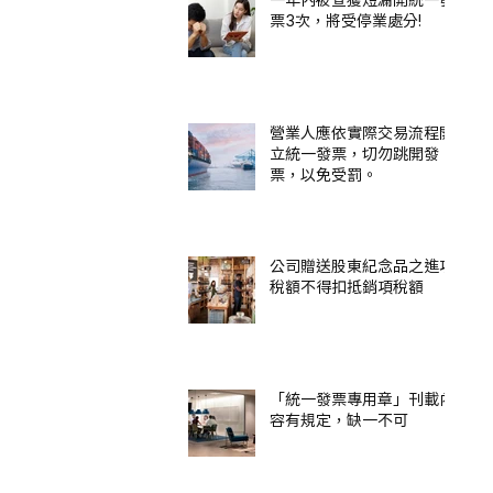
票3次，將受停業處分!
營業人應依實際交易流程開
立統一發票，切勿跳開發
票，以免受罰。
公司贈送股東紀念品之進項
稅額不得扣抵銷項稅額
「統一發票專用章」刊載內
容有規定，缺一不可