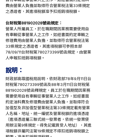
費由營業人負擔並取得符合營業稅法第33條規定
之憑證者，其進項稅額准予扣抵銷項稅額。
台財稅第881902028號函規定：
營業人所屬員工，於在職期間因業務需要使用自
有車輛從事營業人之工作，如經書面約定車輛之
修理費用由營業人負擔，並取得符合營業稅法第
33條規定之憑證者，其進項稅額可參照本部
78/09/11台財稅第780273399號函規定，由營業
人申報扣抵銷項稅額。
說明：
財政部高雄國稅局說明，依財政部78年9月11日台
財稅第780273399號函及88年3月11日台財稅第
881902028號函釋規定，員工於在職期間因業務
需要使用自有車輛從事營業人之工作，如經書面
約定油料費及修理費由營業人負擔，並取得符合
加值型及非加值型營業稅法第33條規定載有營業
人名稱、地址、統一編號及營業稅額的進項憑證
（進項憑證屬三聯式統一發票者，依統一發票使
用辦法第9條規定，得免記載買受人地址），其進
項稅額非屬同法第19條規定不得扣抵銷項稅額之
範圍，准予扣抵銷項稅額。