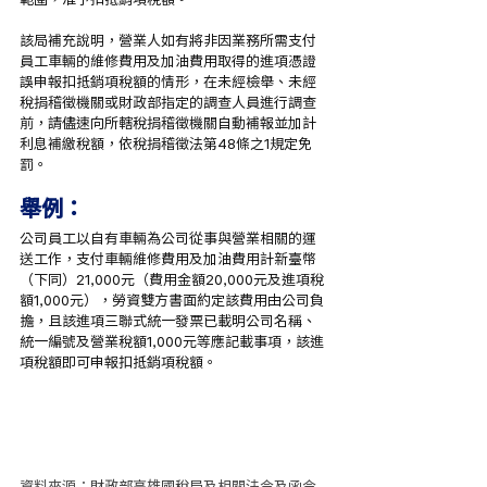
該局補充說明，營業人如有將非因業務所需支付
員工車輛的維修費用及加油費用取得的進項憑證
誤申報扣抵銷項稅額的情形，在未經檢舉、未經
稅捐稽徵機關或財政部指定的調查人員進行調查
前，請儘速向所轄稅捐稽徵機關自動補報並加計
利息補繳稅額，依稅捐稽徵法第48條之1規定免
罰。
舉例：
公司員工以自有車輛為公司從事與營業相關的運
送工作，支付車輛維修費用及加油費用計新臺幣
（下同）21,000元（費用金額20,000元及進項稅
額1,000元），勞資雙方書面約定該費用由公司負
擔，且該進項三聯式統一發票已載明公司名稱、
統一編號及營業稅額1,000元等應記載事項，該進
項稅額即可申報扣抵銷項稅額。
資料來源：
財政部高雄國稅局
及相關法令及函令