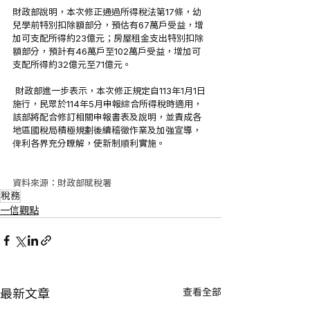
財政部說明，本次修正通過所得稅法第17條，幼
兒學前特別扣除額部分，預估有67萬戶受益，增
加可支配所得約23億元；房屋租金支出特別扣除
額部分，預計有46萬戶至102萬戶受益，增加可
支配所得約32億元至71億元。
 財政部進一步表示，本次修正規定自113年1月1日
施行，民眾於114年5月申報綜合所得稅時適用，
該部將配合修訂相關申報書表及說明，並責成各
地區國稅局積極規劃後續稽徵作業及加強宣導，
俾利各界充分瞭解，使新制順利實施。
資料來源：財政部賦稅署 
稅務
一信觀點
查看全部
最新文章