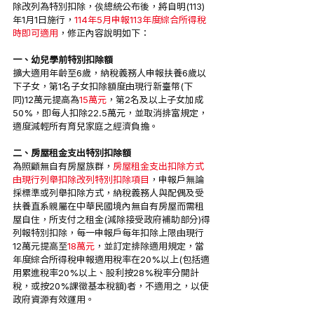
除改列為特別扣除，俟總統公布後，將自明(113)
年1月1日施行，
114年5月申報113年度綜合所得稅
時即可適用
，修正內容說明如下：
一、幼兒學前特別扣除額
擴大適用年齡至6歲，納稅義務人申報扶養6歲以
下子女，第1名子女扣除額度由現行新臺幣(下
同)12萬元提高為
15萬元
，第2名及以上子女加成
50%，即每人扣除22.5萬元，並取消排富規定，
適度減輕所有育兒家庭之經濟負擔。
二、房屋租金支出特別扣除額
為照顧無自有房屋族群，
房屋租金支出扣除方式
由現行列舉扣除改列特別扣除項目
，申報戶無論
採標準或列舉扣除方式，納稅義務人與配偶及受
扶養直系親屬在中華民國境內無自有房屋而需租
屋自住，所支付之租金(減除接受政府補助部分)得
列報特別扣除，每一申報戶每年扣除上限由現行
12萬元提高至
18萬元
，並訂定排除適用規定，當
年度綜合所得稅申報適用稅率在20%以上(包括適
用累進稅率20%以上、股利按28%稅率分開計
稅，或按20%課徵基本稅額)者，不適用之，以使
政府資源有效運用。