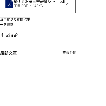
紓困3.0-第三季薪資及營運資金補貼資訊
.pdf
下載 PDF • 148KB
紓困補助及相關措施
一信觀點
查看全部
最新文章