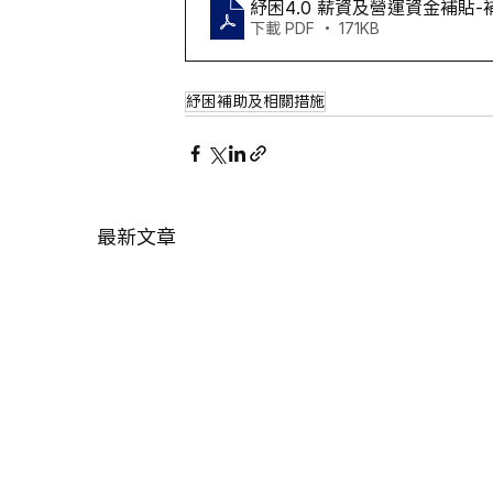
紓困4.0 薪資及營運資金補貼-
下載 PDF • 171KB
紓困補助及相關措施
最新文章