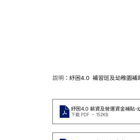
說明：
紓困4.0  補習班及幼稚園補
紓困4.0 薪資及營運資金補貼-
下載 PDF • 152KB