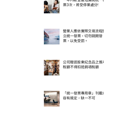
票3次，將受停業處分!
營業人應依實際交易流程開
立統一發票，切勿跳開發
票，以免受罰。
公司贈送股東紀念品之進項
稅額不得扣抵銷項稅額
「統一發票專用章」刊載內
容有規定，缺一不可