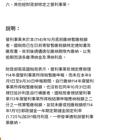
六、其他經財政部核定之營利事業。
說明：
營利事業未於本(114)年10月底前繳納暫繳稅額
者，國稅局已在日前寄發暫繳稅額核定通知書及
繳款書，收到後請儘速在繳納期限內繳納，以免
逾期而須多繳滯納金及滯納利息。
財政部南區國稅局表示，營利事業依規定應辦理
114年度營利事業所得稅暫繳申報，而未在本年9
月1日至9月30日申報期間，自行繳納114年度營利
事業所得稅暫繳稅額，也沒有在同年10月31日前
按日加計利息自行補繳者，國稅局會按該營利事
業113年度營利事業所得稅結算申報應納稅額之二
分之一核算暫繳稅額，並就未繳或短繳稅額依114
年1月1日郵政儲金一年期定期儲金固定利率
(1.725%)加計1個月利息，一併發單通知該營利事
業繳納。