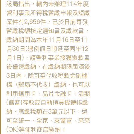
該局指出，轄內未辦理114年度
營利事業所得稅暫繳申報及短繳
案件有2,656件，已於日前寄發
暫繳稅額核定通知書及繳款書，
繳納期間為本年11月16日至11
月30日(遇例假日順延至同年12
月1日)，請營利事業接獲繳款書
後儘速繳納，在繳納期限屆滿後
3日內，除可至代收稅款金融機
構（郵局不代收）繳納，也可以
利用信用卡、晶片金融卡、活期
(儲蓄)存款或自動櫃員機轉帳繳
納，應繳稅額在3萬元以下，還
可至統一、全家、萊爾富、來來
(OK)等便利商店繳納。