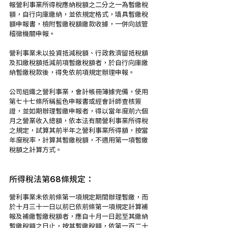
報營利事業所得稅應納稅額之二分之一為暫繳稅
額，自行向庫繳納，並依規定格式，填具暫繳稅
額申報書，檢附暫繳稅額繳款收據，一併向該管
稽徵機關申報。
營利事業未以投資抵減稅額、行政救濟留抵稅額
及扣繳稅額抵減前項暫繳稅額者，於自行向庫繳
納暫繳稅款後，得免依前項規定辦理申報。
公司組織之營利事業，會計帳冊簿據完備，使用
第七十七條所稱藍色申報書或經會計師查核簽
證，並如期辦理暫繳申報者，得以當年度前六個
月之營業收入總額，依本法有關營利事業所得稅
之規定，試算其前半年之營利事業所得額，按當
年度稅率，計算其暫繳稅額，不適用第一項暫繳
稅額之計算方式。
所得稅法第68條規定：
營利事業未依前條第一項規定期間辦理暫繳，而
於十月三十一日以前已依前條第一項規定計算補
報及補繳暫繳稅額者，應自十月一日起至其繳納
暫繳稅額之日止，按其暫繳稅額，依第一百二十