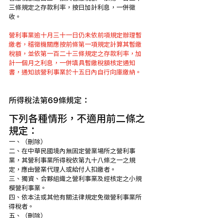
三條規定之存款利率，按日加計利息，一併徵
收。
營利事業逾十月三十一日仍未依前項規定辦理暫
繳者，稽徵機關應按前條第一項規定計算其暫繳
稅額，並依第一百二十三條規定之存款利率，加
計一個月之利息，一併填具暫繳稅額核定通知
書，通知該營利事業於十五日內自行向庫繳納。
所得稅法第69條規定：
下列各種情形，不適用前二條之
規定：
一、（刪除）
二、在中華民國境內無固定營業場所之營利事
業，其營利事業所得稅依第九十八條之一之規
定，應由營業代理人或給付人扣繳者。
三、獨資、合夥組織之營利事業及經核定之小規
模營利事業。
四、依本法或其他有關法律規定免徵營利事業所
得稅者。
五、（刪除）