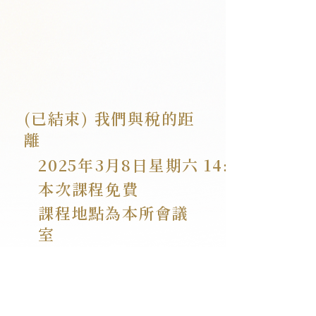
(已結束) 我們與稅的距
離
2025年3月8日星期六
14:00 - 16:00
本次課程免費
課程地點為本所會議
室
每課程梯次15名，額
滿為止
回顧課程詳情