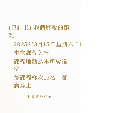
(已結束) 我們與稅的距
離
2025年3月15日星期六
14:00 - 16:0
本次課程免費
課程地點為本所會議
室
每課程梯次15名，額
滿為止
回顧課程詳情