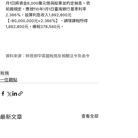
月1日將資金8,000萬元借與股東並約定無息。依
前揭規定，應按110年1月1日臺灣銀行基準利率
2.366%，設算利息收入1,892,800元
【=80,000,000元×2.366%】，調增課稅所得
1,892,800元，補稅378,560元。
資料來源：財政部中區國稅局及相關法令及函令
稅務
一信觀點
查看全部
最新文章